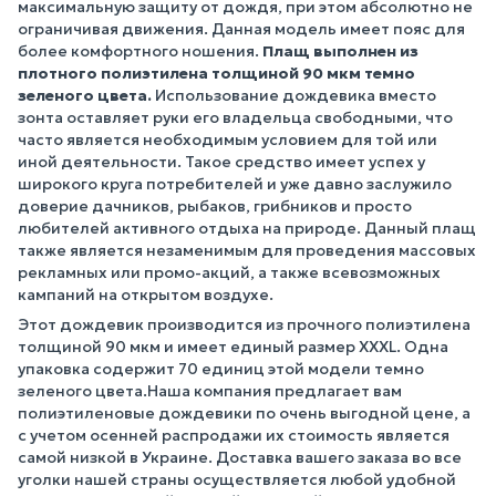
максимальную защиту от дождя, при этом абсолютно не
ограничивая движения. Данная модель имеет пояс для
более комфортного ношения.
Плащ выполнен из
плотного полиэтилена толщиной 90 мкм темно
зеленого цвета.
Использование дождевика вместо
зонта оставляет руки его владельца свободными, что
часто является необходимым условием для той или
иной деятельности. Такое средство имеет успех у
широкого круга потребителей и уже давно заслужило
доверие дачников, рыбаков, грибников и просто
любителей активного отдыха на природе. Данный плащ
также является незаменимым для проведения массовых
рекламных или промо-акций, а также всевозможных
кампаний на открытом воздухе.
Этот дождевик производится из прочного полиэтилена
толщиной 90 мкм и имеет единый размер XXXL. Одна
упаковка содержит 70 единиц этой модели темно
зеленого цвета.Наша компания предлагает вам
полиэтиленовые дождевики по очень выгодной цене, а
с учетом осенней распродажи их стоимость является
самой низкой в Украине. Доставка вашего заказа во все
уголки нашей страны осуществляется любой удобной