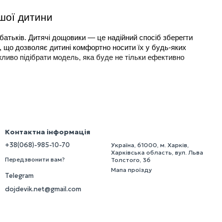
шої дитини
атьків. Дитячі дощовики — це надійний спосіб зберегти 
і, що дозволяє дитині комфортно носити їх у будь-яких 
ливо підібрати модель, яка буде не тільки ефективно 
ає віку вашої дитини. Дитячий дощовик не повинен бути 
Контактна інформація
+38(068)-985-10-70
Україна, 61000, м. Харків,
стини тіла дитини, але не надто довгий, щоб не заважати 
Харківська область, вул. Льва
Передзвонити вам?
Толстого, 36
и без дискомфорту.
Мапа проїзду
Telegram
брати оптимальний варіант для вашої дитини відповідно до 
dojdevik.net@gmail.com
 см
Ширина, см
Щільність, мкм