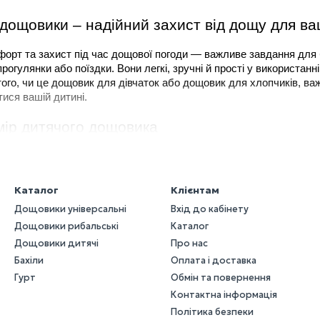
 дощовики – надійний захист від дощу для ва
орт та захист під час дощової погоди — важливе завдання для б
рогулянки або поїздки. Вони легкі, зручні й прості у використанн
ого, чи це дощовик для дівчаток або дощовик для хлопчиків, важ
ися вашій дитині.
змір дитячого дощовика
щовика, важливо звернути увагу на кілька ключових факторів:
и бувають різних розмірів, і необхідно вибрати той, що відповід
Каталог
Клієнтам
надто вільним, щоб забезпечити комфорт і свободу рухів.
Дощовики універсальні
Вхід до кабінету
ібрати дощовик, який достатньо довгий, щоб захистити основні ча
Дощовики рибальські
Каталог
ливо, щоб дитина могла легко піднімати руки, нахилятися і бігат
Дощовики дитячі
Про нас
Бахіли
Оплата і доставка
чих і підліткових дощовиків від Ваш Комфорт, що допоможе вам о
Гурт
Обмін та повернення
Контактна інформація
Розмір (міжнародний)
Розмір дитячого 
Довжина,
Політика безпеки