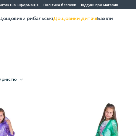
онтактна інформація
Політика безпеки
Відгуки про магазин
Дощовики рибальські
Дощовики дитячі
Бахіли
ярністю