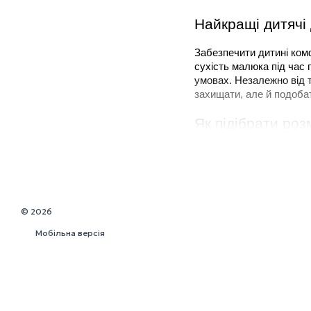
Найкращі дитячі
Забезпечити дитині комф
сухість малюка під час п
умовах. Незалежно від т
захищати, але й подобат
Як підібрати ро
При виборі дитячого до
Вік дитини
: дощовик
занадто тісним або 
Довжина
: варто під
© 2026
ходити.
Свобода рухів
: важ
Мобільна версія
Розмірна сітка для дитя
її зросту і віку:
Вид виробу