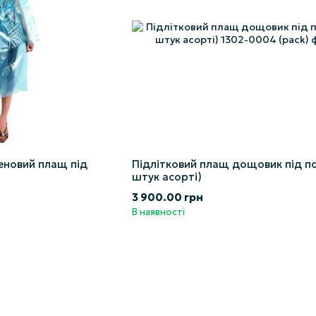
еновий плащ під
Підлітковий плащ дощовик під по
штук асорті)
3 900.00 грн
В наявності