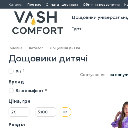
Перейти до основного контенту
Каталог
Про нас
Оплата і доставка
Обмін та повернення
К
Угода користувача
Дощовики універсальні
Гурт
Головна
Каталог
Дощовики дитячі
Дощовики дитячі
1
Хіт
Сортування:
за попул
Бренд
10
Ваш комфорт
Ціна, грн
Від Ціна, грн
До Ціна, грн
ОК
Розділ