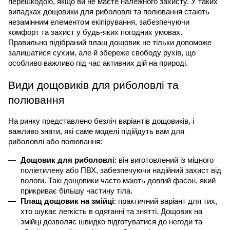
перешкодою, якщо ви не маєте належного захисту. У таких 
випадках дощовики для риболовлі та полювання стають 
незамінним елементом екіпірування, забезпечуючи 
комфорт та захист у будь-яких погодних умовах. 
Правильно підібраний плащ дощовик не тільки допоможе 
залишатися сухим, але й збереже свободу рухів, що 
особливо важливо під час активних дій на природі.
Види дощовиків для риболовлі та 
полювання
На ринку представлено безліч варіантів дощовиків, і 
важливо знати, які саме моделі підійдуть вам для 
риболовлі або полювання:
Дощовик для риболовлі
: він виготовлений із міцного 
поліетилену або ПВХ, забезпечуючи надійний захист від 
вологи. Такі дощовики часто мають довгий фасон, який 
прикриває більшу частину тіла.
Плащ дощовик на змійці
: практичний варіант для тих, 
хто шукає легкість в одяганні та знятті. Дощовик на 
змійці дозволяє швидко підготуватися до негоди та 