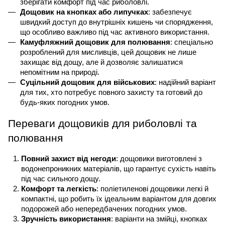
зберігати комфорт під час риболовлі.
Дощовик на кнопках або липучках
: забезпечує 
швидкий доступ до внутрішніх кишень чи спорядження, 
що особливо важливо під час активного використання.
Камуфляжний дощовик для полювання
: спеціально 
розроблений для мисливців, цей дощовик не лише 
захищає від дощу, але й дозволяє залишатися 
непомітним на природі.
Суцільний дощовик для військових
: надійний варіант 
для тих, хто потребує повного захисту та готовий до 
будь-яких погодних умов.
Переваги дощовиків для риболовлі та 
полювання
Повний захист від негоди
: дощовики виготовлені з 
водонепроникних матеріалів, що гарантує сухість навіть 
під час сильного дощу.
Комфорт та легкість
: поліетиленові дощовики легкі й 
компактні, що робить їх ідеальним варіантом для довгих 
подорожей або непередбачених погодних умов.
Зручність використання
: варіанти на змійці, кнопках 