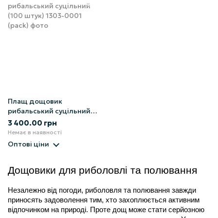
Плащ дощовик
рибальський суцільний
(100 штук)
3 400.00 грн
Немає в наявності
Оптові ціни
Дощовики для риболовлі та полювання
Незалежно від погоди, риболовля та полювання завжди 
приносять задоволення тим, хто захоплюється активним 
відпочинком на природі. Проте дощ може стати серйозною 