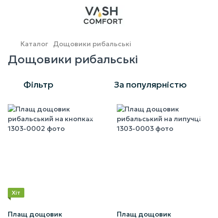
Каталог
Дощовики рибальські
Дощовики рибальські
Фільтр
За популярністю
Хіт
Плащ дощовик
Плащ дощовик